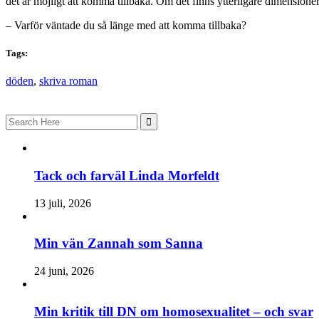
det är möjligt att komma tillbaka. Om det finns ytterligare dimensioner
– Varför väntade du så länge med att komma tillbaka?
Tags:
döden
,
skriva roman
Search
for:
Tack och farväl Linda Morfeldt
13 juli, 2026
Min vän Zannah som Sanna
24 juni, 2026
Min kritik till DN om homosexualitet – och svar