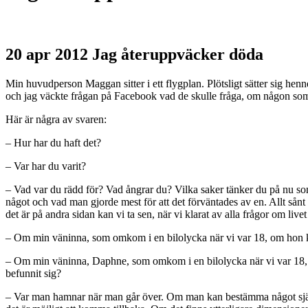
20 apr 2012
Jag återuppväcker döda
Min huvudperson Maggan sitter i ett flygplan. Plötsligt sätter sig henne
och jag väckte frågan på Facebook vad de skulle fråga, om någon som
Här är några av svaren:
– Hur har du haft det?
– Var har du varit?
– Vad var du rädd för? Vad ångrar du? Vilka saker tänker du på nu som 
något och vad man gjorde mest för att det förväntades av en. Allt sånt vi
det är på andra sidan kan vi ta sen, när vi klarat av alla frågor om livet 
– Om min väninna, som omkom i en bilolycka när vi var 18, om hon kom
– Om min väninna, Daphne, som omkom i en bilolycka när vi var 18, o
befunnit sig?
– Var man hamnar när man går över. Om man kan bestämma något själv, e