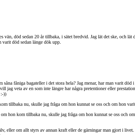
s vän, död sedan 20 år tillbaka, i sätet bredvid. Jag lät det ske, och lä
 varit död sedan länge dök upp.
såna fåniga bagateller i det stora hela? Jag menar, har man varit död i
ll jag veta av en som inte längre har några pretentioner eller prestatione
:-))
 tillbaka nu, skulle jag fråga om hon kunnat se oss och om hon varit 
m hon kom tillbaka nu, skulle jag fråga om hon kunnat se oss och om h
ller om allt styrs av annan kraft eller de gärningar man gjort i livet.