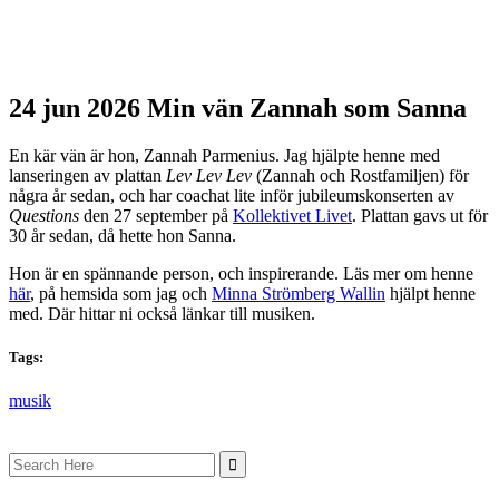
24 jun 2026
Min vän Zannah som Sanna
En kär vän är hon, Zannah Parmenius. Jag hjälpte henne med
lanseringen av plattan
Lev Lev Lev
(Zannah och Rostfamiljen) för
några år sedan, och har coachat lite inför jubileumskonserten av
Questions
den 27 september på
Kollektivet Livet
. Plattan gavs ut för
30 år sedan, då hette hon Sanna.
Hon är en spännande person, och inspirerande. Läs mer om henne
här
, på hemsida som jag och
Minna Strömberg Wallin
hjälpt henne
med. Där hittar ni också länkar till musiken.
Tags:
musik
Search
for: