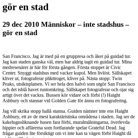
gör en stad
29 dec 2010
Människor – inte stadshus –
gör en stad
San Francisco. Jag är med på en gruppresa och åker på guidad tur.
Jag kan staden ganska väl, men har aldrig tagit en guidad tur. Mina
medresenärer är här för första gången. Första stoppet är Civic
Center. Snyggt stadshus med vacker kupol. Men livlöst. Sällskapet
kliver ut, fotograferar plikttroget, kliver på. Nästa stopp: Twin
Peaks, utsiktsplatsen. Vi ser hela den halvö som utgör San Francisco
och det isblå havet runtomkring. Sällskapet fotograferar och ojar sig
artigt över det vackra. Bussen kör vidare och förbi (!) Haight
Ashbury och stannar vid Golden Gate för ännu en fotografering.
Jag vill skrika stopp hallå stanna. Guiden nämner inte ens Haight
Ashbury, ett av de mest karaktäristiska områdena i staden. Jag ser de
kakelugnsliknande husen fara förbi, muralmålningarna, överlevda
hippier och affärerna som fortfarande spelar Grateful Dead. Jag
frågar guiden lite försiktigt om vi inte kan ta vägen förbi Haight då