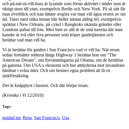
och på-när-ni-vill-buss är lysande som första aktivitet i städer som är
riktigt stora till ytan, exempelvis Berlin och New York. På så sätt får
man överblick och kan lättare avgöra var man vill ägna resten av sin
tid. Turer med olika teman blir heller nästan aldrig fel, exempelvis
spöktur i New Orleans, på cykel i Bangkoks okända gränder eller
Londons pubar till fots. Men bäst av allt är de små turerna där man
kanske är två eller fyra personer som köper guidetjänsten och
berättar vad man vill ha.
Vi är berättar för guiden i San Francisco vad vi vill ha. När resan
sedan fortsätter söderut längs Highway 1 berättar hon om ”The
American Dream”, om förväntningarna på Obama, om de hemlösa
på gatorna. Om USA:s ekonomi och hur attityderna mot invandrare
hårdnar i svåra tider. Och om hennes egna problem att få en
sjukförsäkring.
Det är knäpptyst i bussen. Och där börjar resan.
(Krönika i Vi 12/2010)
Tags:
guidad tur
,
Resa
,
San Francisco
,
Usa