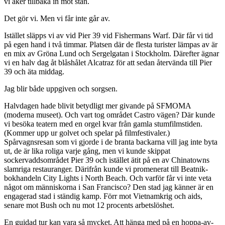
vi åker tillbaka in mot stan.
Det gör vi. Men vi får inte går av.
Istället släpps vi av vid Pier 39 vid Fishermans Warf. Där får vi tid
på egen hand i två timmar. Platsen där de flesta turister lämpas av är
en mix av Gröna Lund och Sergelgatan i Stockholm. Därefter ägnar
vi en halv dag åt blåshålet Alcatraz för att sedan återvända till Pier
39 och äta middag.
Jag blir både uppgiven och sorgsen.
Halvdagen hade blivit betydligt mer givande på SFMOMA
(moderna museet). Och vart tog området Castro vägen? Där kunde
vi besöka teatern med en orgel kvar från gamla stumfilmstiden.
(Kommer upp ur golvet och spelar på filmfestivaler.)
Spårvagnsresan som vi gjorde i de branta backarna vill jag inte byta
ut, de är lika roliga varje gång, men vi kunde skippat
sockervaddsområdet Pier 39 och istället ätit på en av Chinatowns
slamriga restauranger. Därifrån kunde vi promenerat till Beatnik-
bokhandeln City Lights i North Beach. Och varför får vi inte veta
något om människorna i San Francisco? Den stad jag känner är en
engagerad stad i ständig kamp. Förr mot Vietnamkrig och aids,
senare mot Bush och nu mot 12 procents arbetslöshet.
En guidad tur kan vara så mycket. Att hänga med på en hoppa-av-