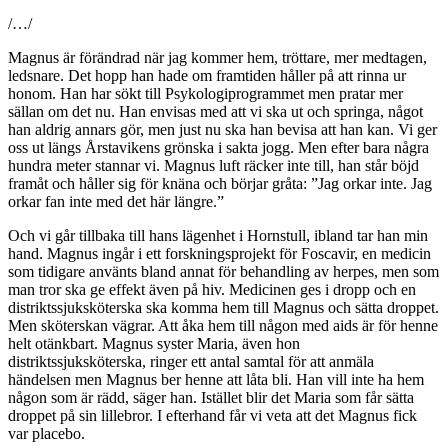
/…/
Magnus är förändrad när jag kommer hem, tröttare, mer medtagen,
ledsnare. Det hopp han hade om framtiden håller på att rinna ur
honom. Han har sökt till Psykologiprogrammet men pratar mer
sällan om det nu. Han envisas med att vi ska ut och springa, något
han aldrig annars gör, men just nu ska han bevisa att han kan. Vi ger
oss ut längs Årstavikens grönska i sakta jogg. Men efter bara några
hundra meter stannar vi. Magnus luft räcker inte till, han står böjd
framåt och håller sig för knäna och börjar gråta: ”Jag orkar inte. Jag
orkar fan inte med det här längre.”
Och vi går tillbaka till hans lägenhet i Hornstull, ibland tar han min
hand. Magnus ingår i ett forskningsprojekt för Foscavir, en medicin
som tidigare använts bland annat för behandling av herpes, men som
man tror ska ge effekt även på hiv. Medicinen ges i dropp och en
distriktssjuksköterska ska komma hem till Magnus och sätta droppet.
Men sköterskan vägrar. Att åka hem till någon med aids är för henne
helt otänkbart. Magnus syster Maria, även hon
distriktssjuksköterska, ringer ett antal samtal för att anmäla
händelsen men Magnus ber henne att låta bli. Han vill inte ha hem
någon som är rädd, säger han. Istället blir det Maria som får sätta
droppet på sin lillebror. I efterhand får vi veta att det Magnus fick
var placebo.