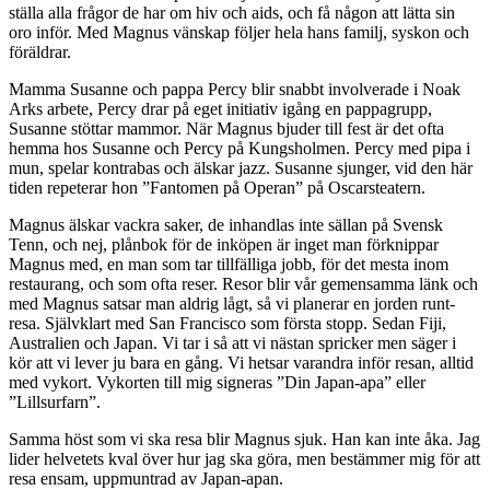
ställa alla frågor de har om hiv och aids, och få någon att lätta sin
oro inför. Med Magnus vänskap följer hela hans familj, syskon och
föräldrar.
Mamma Susanne och pappa Percy blir snabbt involverade i Noak
Arks arbete, Percy drar på eget initiativ igång en pappagrupp,
Susanne stöttar mammor. När Magnus bjuder till fest är det ofta
hemma hos Susanne och Percy på Kungsholmen. Percy med pipa i
mun, spelar kontrabas och älskar jazz. Susanne sjunger, vid den här
tiden repeterar hon ”Fantomen på Operan” på Oscarsteatern.
Magnus älskar vackra saker, de inhandlas inte sällan på Svensk
Tenn, och nej, plånbok för de inköpen är inget man förknippar
Magnus med, en man som tar tillfälliga jobb, för det mesta inom
restaurang, och som ofta reser. Resor blir vår gemensamma länk och
med Magnus satsar man aldrig lågt, så vi planerar en jorden runt-
resa. Självklart med San Francisco som första stopp. Sedan Fiji,
Australien och Japan. Vi tar i så att vi nästan spricker men säger i
kör att vi lever ju bara en gång. Vi hetsar varandra inför resan, alltid
med vykort. Vykorten till mig signeras ”Din Japan-apa” eller
”Lillsurfarn”.
Samma höst som vi ska resa blir Magnus sjuk. Han kan inte åka. Jag
lider helvetets kval över hur jag ska göra, men bestämmer mig för att
resa ensam, uppmuntrad av Japan-apan.