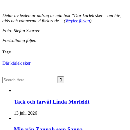
Delar av texten är utdrag ur min bok ”Där kärlek sker – om hiv,
aids och vännerna vi förlorade” (
Weyler förlag
)
Foto: Stefan Svarrer
Fortsättning följer.
Tags:
Där kärlek sker
Search
for:
Tack och farväl Linda Morfeldt
13 juli, 2026
Min vän Zannah som Sanna