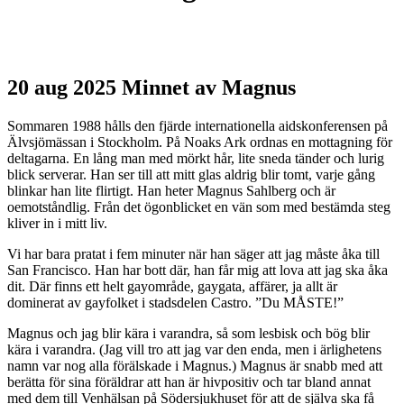
20 aug 2025
Minnet av Magnus
Sommaren 1988 hålls den fjärde internationella aidskonferensen på
Älvsjömässan i Stockholm. På Noaks Ark ordnas en mottagning för
deltagarna. En lång man med mörkt hår, lite sneda tänder och lurig
blick serverar. Han ser till att mitt glas aldrig blir tomt, varje gång
blinkar han lite flirtigt. Han heter Magnus Sahlberg och är
oemotståndlig. Från det ögonblicket en vän som med bestämda steg
kliver in i mitt liv.
Vi har bara pratat i fem minuter när han säger att jag måste åka till
San Francisco. Han har bott där, han får mig att lova att jag ska åka
dit. Där finns ett helt gayområde, gaygata, affärer, ja allt är
dominerat av gayfolket i stadsdelen Castro. ”Du MÅSTE!”
Magnus och jag blir kära i varandra, så som lesbisk och bög blir
kära i varandra. (Jag vill tro att jag var den enda, men i ärlighetens
namn var nog alla förälskade i Magnus.) Magnus är snabb med att
berätta för sina föräldrar att han är hivpositiv och tar bland annat
med dem till Venhälsan på Södersjukhuset för att de själva ska få