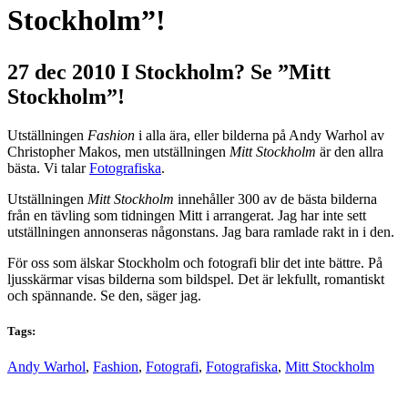
Stockholm”!
27 dec 2010
I Stockholm? Se ”Mitt
Stockholm”!
Utställningen
Fashion
i alla ära, eller bilderna på Andy Warhol av
Christopher Makos, men utställningen
Mitt Stockholm
är den allra
bästa. Vi talar
Fotografiska
.
Utställningen
Mitt Stockholm
innehåller 300 av de bästa bilderna
från en tävling som tidningen Mitt i arrangerat. Jag har inte sett
utställningen annonseras någonstans. Jag bara ramlade rakt in i den.
För oss som älskar Stockholm och fotografi blir det inte bättre. På
ljusskärmar visas bilderna som bildspel. Det är lekfullt, romantiskt
och spännande. Se den, säger jag.
Tags:
Andy Warhol
,
Fashion
,
Fotografi
,
Fotografiska
,
Mitt Stockholm