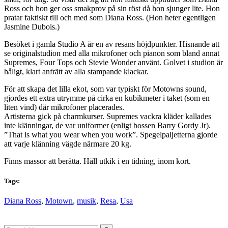
Ross och hon ger oss smakprov på sin röst då hon sjunger lite. Hon
pratar faktiskt till och med som Diana Ross. (Hon heter egentligen
Jasmine Dubois.)
Besöket i gamla Studio A är en av resans höjdpunkter. Hisnande att
se originalstudion med alla mikrofoner och pianon som bland annat
Supremes, Four Tops och Stevie Wonder använt. Golvet i studion är
håligt, klart anfrätt av alla stampande klackar.
För att skapa det lilla ekot, som var typiskt för Motowns sound,
gjordes ett extra utrymme på cirka en kubikmeter i taket (som en
liten vind) där mikrofoner placerades.
Artisterna gick på charmkurser. Supremes vackra kläder kallades
inte klänningar, de var uniformer (enligt bossen Barry Gordy Jr).
”That is what you wear when you work”. Spegelpaljetterna gjorde
att varje klänning vägde närmare 20 kg.
Finns massor att berätta. Håll utkik i en tidning, inom kort.
Tags:
Diana Ross
,
Motown
,
musik
,
Resa
,
Usa
Search