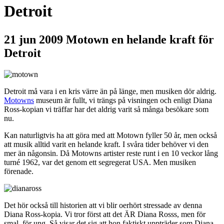
Detroit
21 jun 2009
Motown en helande kraft för
Detroit
Detroit må vara i en kris värre än på länge, men musiken dör aldrig.
Motowns
museum är fullt, vi trängs på visningen och enligt Diana
Ross-kopian vi träffar har det aldrig varit så många besökare som
nu.
Kan naturligtvis ha att göra med att Motown fyller 50 år, men också
att musik alltid varit en helande kraft. I svåra tider behöver vi den
mer än någonsin. Då Motowns artister reste runt i en 10 veckor lång
turné 1962, var det genom ett segregerat USA. Men musiken
förenade.
Det hör också till historien att vi blir oerhört stressade av denna
Diana Ross-kopia. Vi tror först att det ÄR Diana Rosss, men för
smal, för ung. Så visar det sig att hon faktiskt uppträder som Diana