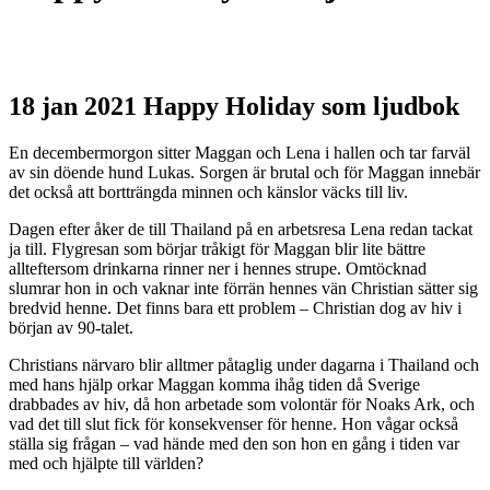
18 jan 2021
Happy Holiday som ljudbok
En decembermorgon sitter Maggan och Lena i hallen och tar farväl
av sin döende hund Lukas. Sorgen är brutal och för Maggan innebär
det också att bortträngda minnen och känslor väcks till liv.
Dagen efter åker de till Thailand på en arbetsresa Lena redan tackat
ja till. Flygresan som börjar tråkigt för Maggan blir lite bättre
allteftersom drinkarna rinner ner i hennes strupe. Omtöcknad
slumrar hon in och vaknar inte förrän hennes vän Christian sätter sig
bredvid henne. Det finns bara ett problem – Christian dog av hiv i
början av 90-talet.
Christians närvaro blir alltmer påtaglig under dagarna i Thailand och
med hans hjälp orkar Maggan komma ihåg tiden då Sverige
drabbades av hiv, då hon arbetade som volontär för Noaks Ark, och
vad det till slut fick för konsekvenser för henne. Hon vågar också
ställa sig frågan – vad hände med den son hon en gång i tiden var
med och hjälpte till världen?