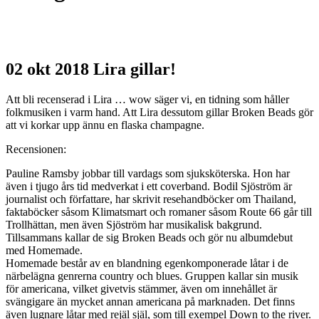
02 okt 2018
Lira gillar!
Att bli recenserad i Lira … wow säger vi, en tidning som håller
folkmusiken i varm hand. Att Lira dessutom gillar Broken Beads gör
att vi korkar upp ännu en flaska champagne.
Recensionen:
Pauline Ramsby jobbar till vardags som sjuksköterska. Hon har
även i tjugo års tid medverkat i ett coverband. Bodil Sjöström är
journalist och författare, har skrivit resehandböcker om Thailand,
faktaböcker såsom Klimatsmart och romaner såsom Route 66 går till
Trollhättan, men även Sjöström har musikalisk bakgrund.
Tillsammans kallar de sig Broken Beads och gör nu albumdebut
med Homemade.
Homemade består av en blandning egenkomponerade låtar i de
närbelägna genrerna country och blues. Gruppen kallar sin musik
för americana, vilket givetvis stämmer, även om innehållet är
svängigare än mycket annan americana på marknaden. Det finns
även lugnare låtar med rejäl själ, som till exempel Down to the river.