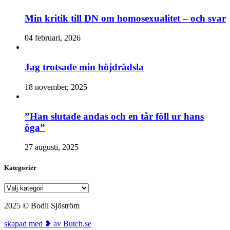
Min kritik till DN om homosexualitet – och svar
04 februari, 2026
Jag trotsade min höjdrädsla
18 november, 2025
”Han slutade andas och en tår föll ur hans
öga”
27 augusti, 2025
Kategorier
Kategorier
2025 © Bodil Sjöström
skapad med ❥ av Butch.se