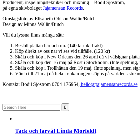
Producent, inspelningstekniker och mixning – Bodil Sjöström,
på egna skivbolaget
Jajamensan Records
.
Omslagsfoto av Elisabeth Ohlson Wallin/Butch
Design av Minna Wallin/Butch
Vill du lyssna finns många sätt:
Beställ plattan här och nu. (140 kr inkl frakt)
Köp direkt av oss när vi ses vid tillfälle. (120 kr)
Skåla och köp i New Orleans den 26 april då vi välsignar plattan
Skåla och köp den 16 maj på Rost i Stockholm. (Inte spelning, me
Skåla och köp i Trollhättan den 19 maj. (Inte spelning, men sig
Vänta till 21 maj då hela konkarongen släpps på världens stream
Kontakt: Bodil Sjöström 0704-176954,
hello(at)ajamensanrecords.se
Search
for:
Tack och farväl Linda Morfeldt