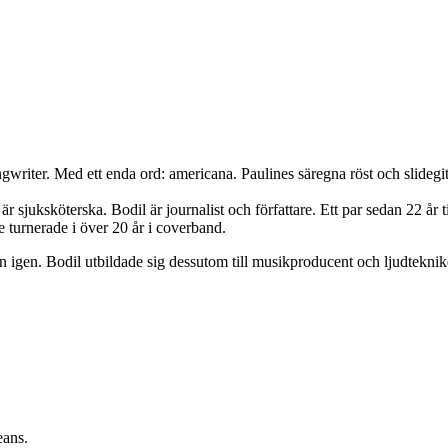
iter. Med ett enda ord: americana. Paulines säregna röst och slidegit
juksköterska. Bodil är journalist och författare. Ett par sedan 22 år t
 turnerade i över 20 år i coverband.
 igen. Bodil utbildade sig dessutom till musikproducent och ljudteknike
eans.