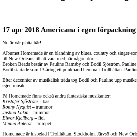
17 apr 2018
Americana i egen förpackning
Nu är vår platta här!
Albumet Homemade är en blandning av blues, country och singer-songwr
till New Orleans till att vara med när någon dör.
Broken Beads består av Pauline Ramsby och Bodil Sjöström. Pauline är s
Bodil startade som 13-åring ett punkband hemma i Trollhättan. Pauline
Efter decennier av musikalisk träda tog Bodil och Pauline upp musiken
egen musik.
På Homemade finns också andra fantastiska musikanter:
Kristofer Sjöström
– bas
Ronny Nyquist
– trummor
Justina Lakin
– trummor
Eiwor Kjellberg
– fiol
Mimmi Anterot
– trumpet
Homemade är inspelad i Trollhättan, Stockholm, Järvsö och New Orl