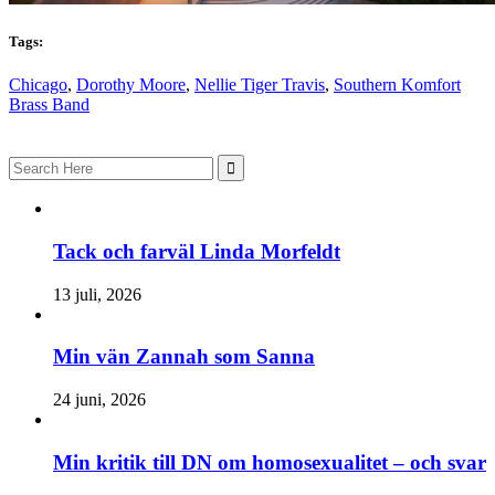
Tags:
Chicago
,
Dorothy Moore
,
Nellie Tiger Travis
,
Southern Komfort
Brass Band
Search
for:
Tack och farväl Linda Morfeldt
13 juli, 2026
Min vän Zannah som Sanna
24 juni, 2026
Min kritik till DN om homosexualitet – och svar