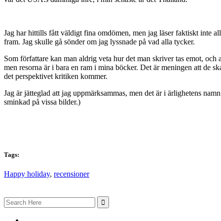
Jag har hittills fått väldigt fina omdömen, men jag läser faktiskt inte 
fram. Jag skulle gå sönder om jag lyssnade på vad alla tycker.
Som författare kan man aldrig veta hur det man skriver tas emot, och a
men resorna är i bara en ram i mina böcker. Det är meningen att de ska v
det perspektivet kritiken kommer.
Jag är jätteglad att jag uppmärksammas, men det är i ärlighetens namn 
sminkad på vissa bilder.)
Tags:
Happy holiday
,
recensioner
Search
for: