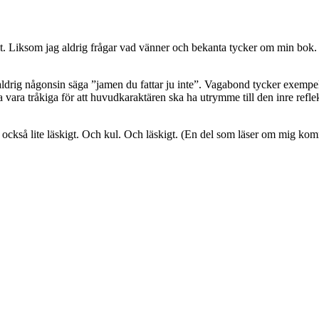
allt. Liksom jag aldrig frågar vad vänner och bekanta tycker om min bok. D
ldrig någonsin säga ”jamen du fattar ju inte”. Vagabond tycker exempelvi
ara tråkiga för att huvudkaraktären ska ha utrymme till den inre reflekti
också lite läskigt. Och kul. Och läskigt. (En del som läser om mig kommen