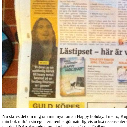
Nu skrivs det om mig om min nya roman Happy holiday. I metro, Kupé,
min bok utifrån sin egen erfarenhet gör naturligtvis också recensenter d
var det USA:s dammiga inre, i min senaste är det Thailand.