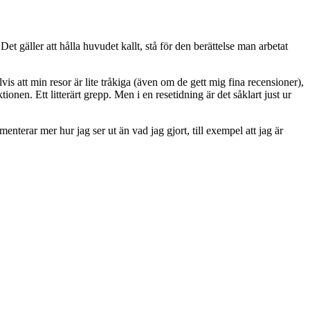
et gäller att hålla huvudet kallt, stå för den berättelse man arbetat
s att min resor är lite tråkiga (även om de gett mig fina recensioner),
onen. Ett litterärt grepp. Men i en resetidning är det såklart just ur
terar mer hur jag ser ut än vad jag gjort, till exempel att jag är