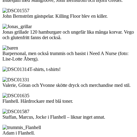
Bluesjam med Mangroove, John Bernström och Björn Greder.
John Bernström gästspelar. Killing Floor blev en killer.
Jonas grillade 120 hamburgare och ungefär lika många korvar. Vego
och glutenfritt fanns det också.
Barpersonal, men också trummis och basist i Need A Nurse (foto:
Lise-Lotte Åberg).
T-shirts, t-shirts!
Valerie, Göran och Yvonne skötte dryck och merchandise med stil.
Flanhell. Hårdrockare med blå toner.
Staffan, Marcus, Jocke i Flanhell – liknar inget annat.
Adam i Flanhell.