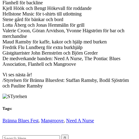
Flanhell för backline
Kjell Höök och Bengt Hökevall för roddande
Hellstone Music för t-shirts till utlottning
Stene gård för bänkar och bord
Lotta Åberg och Jonas Hemmälin för grill
Valerie Croon, Göran Arvidson, Yvonne Hägström för bar och
merchandise
Maud Ramsby för kaffe, kakor och hjälp med burken
Fredrik Flu Lundberg för extra burkhjälp
Gästgitarrister John Bernström och Björn Greder
De medverkande banden: Need A Nurse, The Pontiac Blues
Association, Flanhell och Mangroove
Vi ses nästa år!
/Styrelsen för Bränna Bluesfest: Staffan Ramsby, Bodil Sjöström
och Pauline Ramsby
Tags:
Bränna Blues Fest
,
Mangroove
,
Need A Nurse
Search