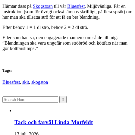
Hämtar dass på
Skogstoan
till vår
Bluesfest
. Miljövänliga. Får en
instruktion (som för övrigt också lämnas skriftligt, på flera språk) om
hur man ska tillsätta strö för att få en bra blandning.
Efter behov 1 = 1 dl strö, behov 2 = 2 dl strö.
Eller som han sa, den engagerade mannen som sålde till mig:
”Blandningen ska vara ungefär som ströbröd och köttfärs när man
gör köttfärslimpa.”
Tags:
Bluesfest
,
skit
,
skogstoa
Search
for:
Tack och farväl Linda Morfeldt
13 juli, 2026