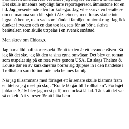
Det skulle innebära betydligt färre reportageresor, åtminstone för en
tid. Jag presenterade idén för kollegor. Jag ville skriva en berättelse
om en mamma som blir sjuk i Alzheimers, men fokus skulle inte
ligga på henne, utan vad som hände i familjen runtomkring. Jag fick
dunkar i ryggen och en dag tog jag sats för att börja skriva
berättelsen som skulle utspelas i en svensk småstad.
Men skrev om Chicago.
Jag har alltid haft stor respekt för att texten är ett levande väsen. Så
jag lät det ske, jag lät den ta sina egna omvägar. Det blev en roman
som utspelar sig på en resa tvärs genom USA. Ett slags Thelma &
Louise där en av karaktärerna borrar sig djupare in i den händelse i
Trollhättan som förändrade hela hennes familj.
När jag tillsammans med förlaget ett år senare skulle klämma fram
en titel sa jag mest på skoj: ”Route 66 går till Trollhättan”. Förlaget
jublade. Själv blev jag mest paff, men också lättad. Tänk att det var
så enkelt. Att vi reser för att hitta hem.