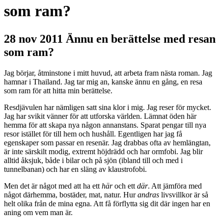
som ram?
28 nov 2011
Ännu en berättelse med resan
som ram?
Jag börjar, åtminstone i mitt huvud, att arbeta fram nästa roman. Jag
hamnar i Thailand. Jag tar mig an, kanske ännu en gång, en resa
som ram för att hitta min berättelse.
Resdjävulen har nämligen satt sina klor i mig. Jag reser för mycket.
Jag har svikit vänner för att utforska världen. Lämnat öden här
hemma för att skapa nya någon annanstans. Sparat pengar till nya
resor istället för till hem och hushåll. Egentligen har jag få
egenskaper som passar en resenär. Jag drabbas ofta av hemlängtan,
är inte särskilt modig, extremt höjdrädd och har ormfobi. Jag blir
alltid åksjuk, både i bilar och på sjön (ibland till och med i
tunnelbanan) och har en släng av klaustrofobi.
Men det är något med att ha ett
här
och ett
där
. Att jämföra med
något därhemma, bostäder, mat, natur. Hur
andras
livsvillkor är så
helt olika från de mina egna. Att få förflytta sig dit där ingen har en
aning om vem man är.