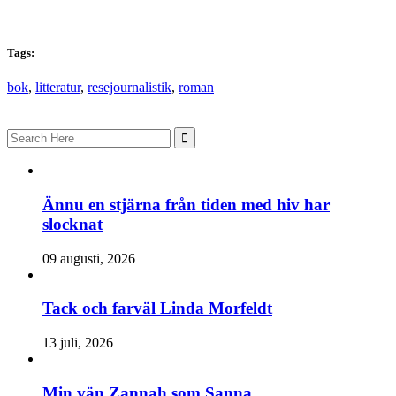
Tags:
bok
,
litteratur
,
resejournalistik
,
roman
Search
for:
Ännu en stjärna från tiden med hiv har
slocknat
09 augusti, 2026
Tack och farväl Linda Morfeldt
13 juli, 2026
Min vän Zannah som Sanna