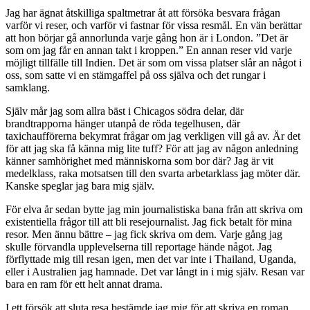
Jag har ägnat åtskilliga spaltmetrar åt att försöka besvara frågan
varför vi reser, och varför vi fastnar för vissa resmål. En vän berättar
att hon börjar gå annorlunda varje gång hon är i London. ”Det är
som om jag får en annan takt i kroppen.” En annan reser vid varje
möjligt tillfälle till Indien. Det är som om vissa platser slår an något i
oss, som satte vi en stämgaffel på oss själva och det rungar i
samklang.
Själv mår jag som allra bäst i Chicagos södra delar, där
brandtrapporna hänger utanpå de röda tegelhusen, där
taxichaufförerna bekymrat frågar om jag verkligen vill gå av. Är det
för att jag ska få känna mig lite tuff? För att jag av någon anledning
känner samhörighet med människorna som bor där? Jag är vit
medelklass, raka motsatsen till den svarta arbetarklass jag möter där.
Kanske speglar jag bara mig själv.
För elva år sedan bytte jag min journalistiska bana från att skriva om
existentiella frågor till att bli resejournalist. Jag fick betalt för mina
resor. Men ännu bättre – jag fick skriva om dem. Varje gång jag
skulle förvandla upplevelserna till reportage hände något. Jag
förflyttade mig till resan igen, men det var inte i Thailand, Uganda,
eller i Australien jag hamnade. Det var långt in i mig själv. Resan var
bara en ram för ett helt annat drama.
I ett försök att sluta resa bestämde jag mig för att skriva en roman.