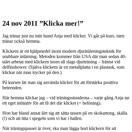
24 nov 2011
”Klicka mer!”
Jag tränar just nu min hund Anja med klicker. Vi går på kurs, men
tränar också hemma.
Klickern är ett hjälpmedel inom modern djurinlärningsteknik för
snabbare inlärning. Metoden kommer från USA där man sedan 40-
talet arbetat med klickern inom all slags djurträning – främst vid
delfinshower. (Själva klickern är en metallplatta i en plastask, som
klickar när man trycker på den.)
På kursen lär man sig använda klicker för att förstärka positiva
beteenden.
Här hemma klickar jag – vid träningsstunderna – varje gång Anja tar
ett eget intitiativ för att få det där klicket (= belöning).
Hon har bland annat lärt sig att sätta tassen på en skokartong, skälla
(!) och att titta i spegeln som vi har i hallen.
När träningspasset är över, ska man lägga bort klickern för att