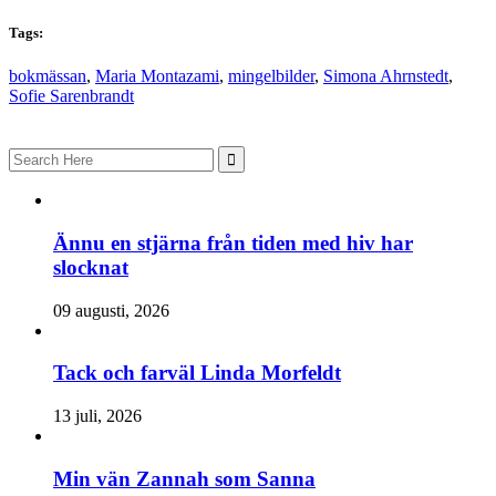
Tags:
bokmässan
,
Maria Montazami
,
mingelbilder
,
Simona Ahrnstedt
,
Sofie Sarenbrandt
Search
for:
Ännu en stjärna från tiden med hiv har
slocknat
09 augusti, 2026
Tack och farväl Linda Morfeldt
13 juli, 2026
Min vän Zannah som Sanna