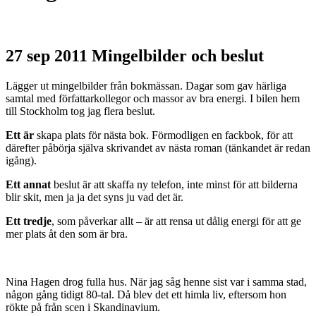
27 sep 2011
Mingelbilder och beslut
Lägger ut mingelbilder från bokmässan. Dagar som gav härliga
samtal med författarkollegor och massor av bra energi. I bilen hem
till Stockholm tog jag flera beslut.
Ett är
skapa plats för nästa bok. Förmodligen en fackbok, för att
därefter påbörja själva skrivandet av nästa roman (tänkandet är redan
igång).
Ett annat
beslut är att skaffa ny telefon, inte minst för att bilderna
blir skit, men ja ja det syns ju vad det är.
Ett tredje
, som påverkar allt – är att rensa ut dålig energi för att ge
mer plats åt den som är bra.
Nina Hagen drog fulla hus. När jag såg henne sist var i samma stad,
någon gång tidigt 80-tal. Då blev det ett himla liv, eftersom hon
rökte på från scen i Skandinavium.