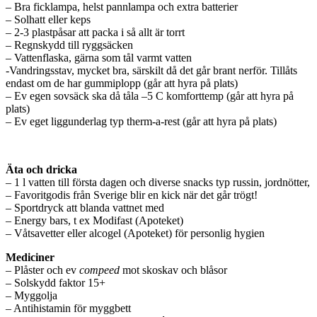
– Bra ficklampa, helst pannlampa och extra batterier
– Solhatt eller keps
– 2-3 plastpåsar att packa i så allt är torrt
– Regnskydd till ryggsäcken
– Vattenflaska, gärna som tål varmt vatten
-Vandringsstav, mycket bra, särskilt då det går brant nerför. Tillåts
endast om de har gummiplopp (går att hyra på plats)
–
Ev egen sovsäck ska då tåla –5 C komforttemp (går att hyra på
plats)
– Ev eget liggunderlag typ therm-a-rest (går att hyra på plats)
Äta och dricka
– 1 l vatten till första dagen och diverse snacks typ russin, jordnötter,
– Favoritgodis från Sverige blir en kick när det går trögt!
– Sportdryck att blanda vattnet med
– Energy bars, t ex Modifast (Apoteket)
– Våtsavetter eller alcogel (Apoteket) för personlig hygien
Mediciner
– Plåster och ev
compeed
mot skoskav och blåsor
– Solskydd faktor 15+
– Myggolja
– Antihistamin för myggbett