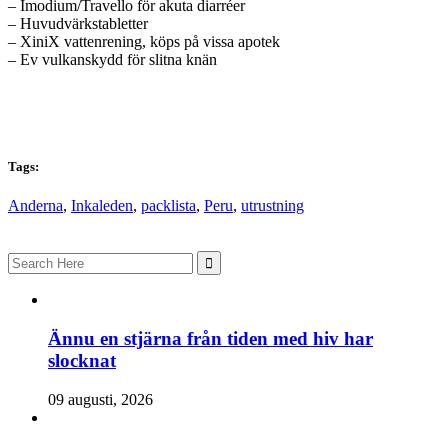
– Imodium/Travello för akuta diarréer
– Huvudvärkstabletter
– XiniX vattenrening, köps på vissa apotek
– Ev vulkanskydd för slitna knän
Tags:
Anderna
,
Inkaleden
,
packlista
,
Peru
,
utrustning
Search
for:
Ännu en stjärna från tiden med hiv har
slocknat
09 augusti, 2026