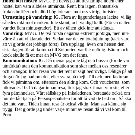
Hotell och hostel:
MVG. Ett bevis på att trestjärniga hotell eller
hostel kan vara alldeles utmärkta. Rent, bra lägen, fantastiska
frukostbufféer och alltid hög tolerans mot oss virriga turister.
Utrustning på vandring:
IG. Flera av liggunderlagen läckte, vi låg
således rakt mot marken. Inte skönt, och väldigt kallt. (Första natten
var det flera minusgrader). Ett av tälten gick inte att stänga.
Vandring:
MVG. De två första dagarna extremt jobbiga, men inte
värre än att vi klarade det. Sedan var det en totalnjutning (tack vare
att vi gjorde det jobbiga först). Bra upplägg, även om hetsen den
sista dagen för att komma till Solporten var lite onödig. Bärare och
kock skulle få ett mer än MVG om det fanns.
Kommunikation:
IG. Då menar jag inte tåg och bussar (för de var
utmärkta) utan den kommunikation som sker mellan oss resenärer
och arrangör. Inför resan var det rent ut sagt bedrövligt. Dåliga på att
ringa när jag bad om det, eller svara på mejl. Till och med fakturan
fick vi påminna om, eftersom den aldrig kom. Och voucherna, som
utlovades 10-15 dagar innan resa, fick jag strax innan vi reste, efter
fyra påminnelser. Vårt sällskap på Inkaledenen, berättade också om
hur de fått tjata på Persuspecialisten för att få vad de bad om. Så ska
det inte vara. Tiden innan resa är också viktig. Man ska känna sig
trygg. Det gjorde jag under varje minut av resan då vi väl kom till
Peru.