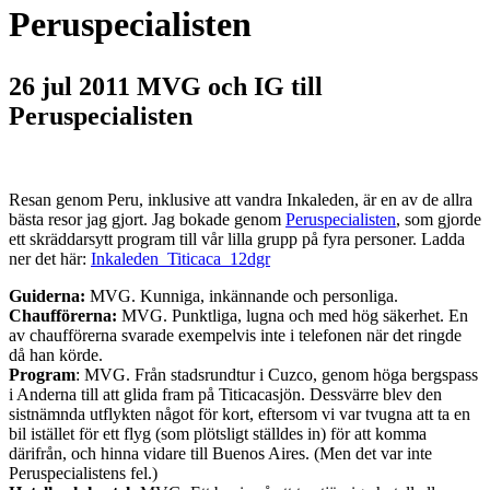
Peruspecialisten
26 jul 2011
MVG och IG till
Peruspecialisten
Resan genom Peru, inklusive att vandra Inkaleden, är en av de allra
bästa resor jag gjort. Jag bokade genom
Peruspecialisten
, som gjorde
ett skräddarsytt program till vår lilla grupp på fyra personer. Ladda
ner det här:
Inkaleden_Titicaca_12dgr
Guiderna:
MVG. Kunniga, inkännande och personliga.
Chaufförerna:
MVG. Punktliga, lugna och med hög säkerhet. En
av chaufförerna svarade exempelvis inte i telefonen när det ringde
då han körde.
Program
: MVG. Från stadsrundtur i Cuzco, genom höga bergspass
i Anderna till att glida fram på Titicacasjön. Dessvärre blev den
sistnämnda utflykten något för kort, eftersom vi var tvugna att ta en
bil istället för ett flyg (som plötsligt ställdes in) för att komma
därifrån, och hinna vidare till Buenos Aires. (Men det var inte
Peruspecialistens fel.)