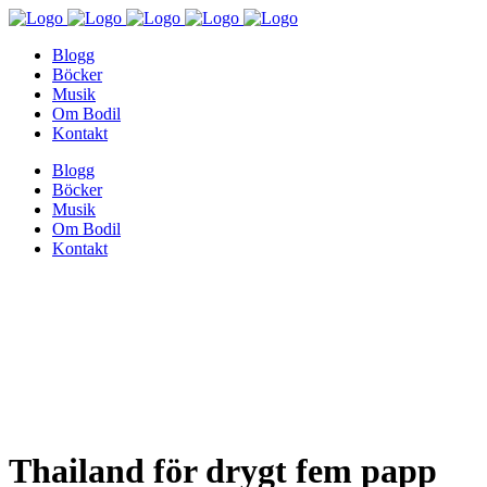
Blogg
Böcker
Musik
Om Bodil
Kontakt
Blogg
Böcker
Musik
Om Bodil
Kontakt
Thailand för drygt fem papp