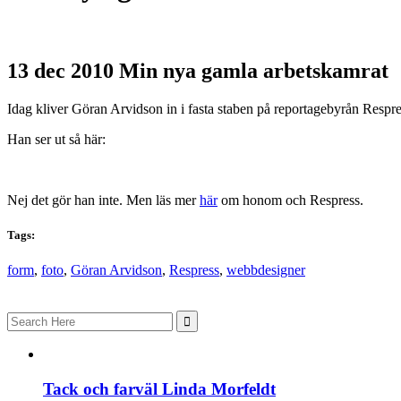
13 dec 2010
Min nya gamla arbetskamrat
Idag kliver Göran Arvidson in i fasta staben på reportagebyrån Respres
Han ser ut så här:
Nej det gör han inte. Men läs mer
här
om honom och Respress.
Tags:
form
,
foto
,
Göran Arvidson
,
Respress
,
webbdesigner
Search
for:
Tack och farväl Linda Morfeldt