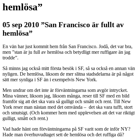
hemlösa”
05 sep 2010
”San Francisco är fullt av
hemlösa”
En vän har just kommit hem från San Francisco. Jodå, det var bra,
men ”stan är ju full av hemlösa och betydligt mer ruffigare än jag
trodde”.
Så minns jag också mitt första besök i SF, så sa också en annan vän
nyligen. De hemlösa, liksom de mer slitna stadsdelarna är på något
sätt mer synliga i SF än i exempelvis New York.
Men undrar om det inte är förväntningarna som avgör intrycket.
Mina vänner, liksom jag, liksom många, reser till SF med en bild
framför sig att det ska vara så gulligt och smått och rent. Till New
York reser man nästan med det omvända – det ska vara tufft, stort
och smutsigt. (Och kommer hem med upplevelsen att det var riktigt
gulligt, smått och rent.)
Vad hade hänt om förväntningarna på SF varit som de inför NY?
Hade man överhuvudtaget sett de hemlösa och det ruffiga då?