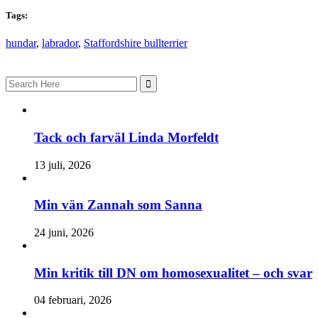
Tags:
hundar
,
labrador
,
Staffordshire bullterrier
Search
for:
Tack och farväl Linda Morfeldt
13 juli, 2026
Min vän Zannah som Sanna
24 juni, 2026
Min kritik till DN om homosexualitet – och svar
04 februari, 2026