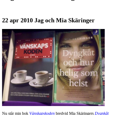
22 apr 2010
Jag och Mia Skäringer
Nu står min bok
Vänskapskoden
bredvid Mia Skäringers
Dygnkåt