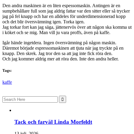
Den andra maskinen är en liten espessomaskin. Antingen är en
sumpbehållare full som jag aldrig fattar var den sitter eller så trycker
jag på fel knapp och har en alldeles för underdimensionerad kopp
och det blir översvämning igen. Torka igen.
Jag torkar fort kan jag säga, jättenervös över att någon ska komma ut
i köket och se mig. Man vill ju vara proffs, även på kaffe.
Igår hände ingetdera. Ingen översvämning på någon maskin.
Däremot började espressomaskinen att tjuta när jag tryckte på en
knapp. Den skrek. Jag tror den sa att jag inte fick röra den.
Och jag kommer aldrig mer att röra den. Inte den andra heller.
Tags:
kaffe
Search
for:
Tack och farväl Linda Morfeldt
13 juli, 2026