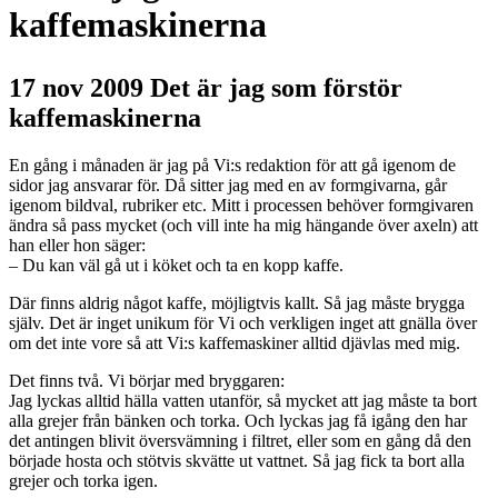
kaffemaskinerna
17 nov 2009
Det är jag som förstör
kaffemaskinerna
En gång i månaden är jag på Vi:s redaktion för att gå igenom de
sidor jag ansvarar för. Då sitter jag med en av formgivarna, går
igenom bildval, rubriker etc. Mitt i processen behöver formgivaren
ändra så pass mycket (och vill inte ha mig hängande över axeln) att
han eller hon säger:
– Du kan väl gå ut i köket och ta en kopp kaffe.
Där finns aldrig något kaffe, möjligtvis kallt. Så jag måste brygga
själv. Det är inget unikum för Vi och verkligen inget att gnälla över
om det inte vore så att Vi:s kaffemaskiner alltid djävlas med mig.
Det finns två. Vi börjar med bryggaren:
Jag lyckas alltid hälla vatten utanför, så mycket att jag måste ta bort
alla grejer från bänken och torka. Och lyckas jag få igång den har
det antingen blivit översvämning i filtret, eller som en gång då den
började hosta och stötvis skvätte ut vattnet. Så jag fick ta bort alla
grejer och torka igen.