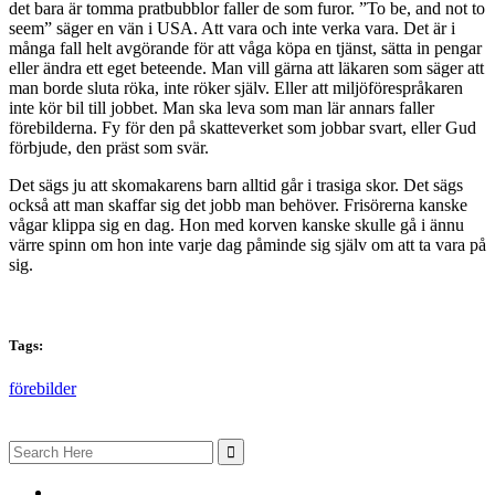
det bara är tomma pratbubblor faller de som furor. ”To be, and not to
seem” säger en vän i USA. Att vara och inte verka vara. Det är i
många fall helt avgörande för att våga köpa en tjänst, sätta in pengar
eller ändra ett eget beteende. Man vill gärna att läkaren som säger att
man borde sluta röka, inte röker själv. Eller att miljöförespråkaren
inte kör bil till jobbet. Man ska leva som man lär annars faller
förebilderna. Fy för den på skatteverket som jobbar svart, eller Gud
förbjude, den präst som svär.
Det sägs ju att skomakarens barn alltid går i trasiga skor. Det sägs
också att man skaffar sig det jobb man behöver. Frisörerna kanske
vågar klippa sig en dag. Hon med korven kanske skulle gå i ännu
värre spinn om hon inte varje dag påminde sig själv om att ta vara på
sig.
Tags:
förebilder
Search
for: