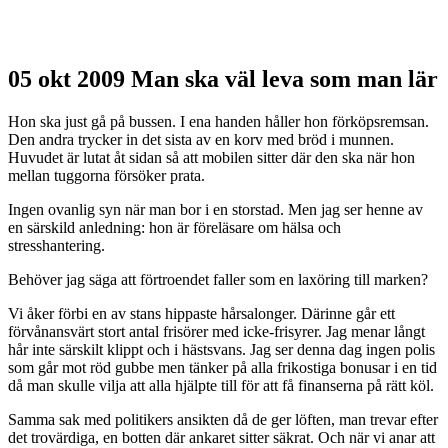
05 okt 2009
Man ska väl leva som man lär
Hon ska just gå på bussen. I ena handen håller hon förköpsremsan.
Den andra trycker in det sista av en korv med bröd i munnen.
Huvudet är lutat åt sidan så att mobilen sitter där den ska när hon
mellan tuggorna försöker prata.
Ingen ovanlig syn när man bor i en storstad. Men jag ser henne av
en särskild anledning: hon är föreläsare om hälsa och
stresshantering.
Behöver jag säga att förtroendet faller som en laxöring till marken?
Vi åker förbi en av stans hippaste hårsalonger. Därinne går ett
förvånansvärt stort antal frisörer med icke-frisyrer. Jag menar långt
hår inte särskilt klippt och i hästsvans. Jag ser denna dag ingen polis
som går mot röd gubbe men tänker på alla frikostiga bonusar i en tid
då man skulle vilja att alla hjälpte till för att få finanserna på rätt köl.
Samma sak med politikers ansikten då de ger löften, man trevar efter
det trovärdiga, en botten där ankaret sitter säkrat. Och när vi anar att