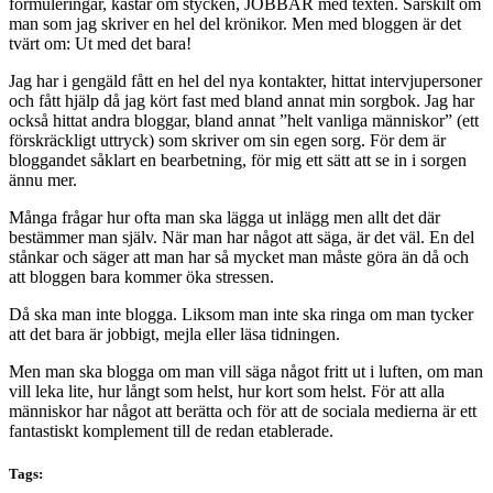
formuleringar, kastar om stycken, JOBBAR med texten. Särskilt om
man som jag skriver en hel del krönikor. Men med bloggen är det
tvärt om: Ut med det bara!
Jag har i gengäld fått en hel del nya kontakter, hittat intervjupersoner
och fått hjälp då jag kört fast med bland annat min sorgbok. Jag har
också hittat andra bloggar, bland annat ”helt vanliga människor” (ett
förskräckligt uttryck) som skriver om sin egen sorg. För dem är
bloggandet såklart en bearbetning, för mig ett sätt att se in i sorgen
ännu mer.
Många frågar hur ofta man ska lägga ut inlägg men allt det där
bestämmer man själv. När man har något att säga, är det väl. En del
stånkar och säger att man har så mycket man måste göra än då och
att bloggen bara kommer öka stressen.
Då ska man inte blogga. Liksom man inte ska ringa om man tycker
att det bara är jobbigt, mejla eller läsa tidningen.
Men man ska blogga om man vill säga något fritt ut i luften, om man
vill leka lite, hur långt som helst, hur kort som helst. För att alla
människor har något att berätta och för att de sociala medierna är ett
fantastiskt komplement till de redan etablerade.
Tags: