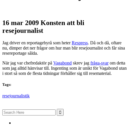
16 mar 2009
Konsten att bli
resejournalist
Jag driver en reportagebyrå som heter
Respress
. Då och då, oftare
nu, dimper det ner frågor om hur man blir resejournalist och får sina
resereportage sålda.
När jag var chefredaktör på
Vagabond
skrev jag
fråga-svar
om detta
som jag alltid hänvisar till. Ingenting som är unikt för Vagabond utan
i stort så som de flesta tidningar förhåller sig till resematerial.
Tags:
resejournalistik
Search
for: