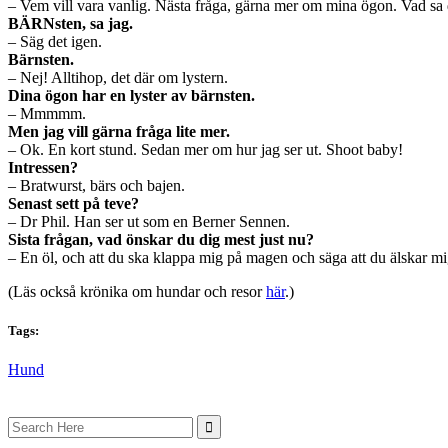
– Vem vill vara vanlig. Nästa fråga, gärna mer om mina ögon. Vad sa 
BÄRNsten, sa jag.
– Säg det igen.
Bärnsten.
– Nej! Alltihop, det där om lystern.
Dina ögon har en lyster av bärnsten.
– Mmmmm.
Men jag vill gärna fråga lite mer.
– Ok. En kort stund. Sedan mer om hur jag ser ut. Shoot baby!
Intressen?
– Bratwurst, bärs och bajen.
Senast sett på teve?
– Dr Phil. Han ser ut som en Berner Sennen.
Sista frågan, vad önskar du dig mest just nu?
– En öl, och att du ska klappa mig på magen och säga att du älskar mi
(Läs också krönika om hundar och resor
här
.)
Tags:
Hund
Search
for: