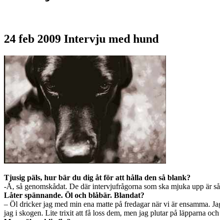
24 feb 2009
Intervju med hund
Tjusig päls, hur bär du dig åt för att hålla den så blank?
-Å, så genomskådat. De där intervjufrågorna som ska mjuka upp är så 
Låter spännande. Öl och blåbär. Blandat?
– Öl dricker jag med min ena matte på fredagar när vi är ensamma. Jag 
jag i skogen. Lite trixit att få loss dem, men jag plutar på läpparna 