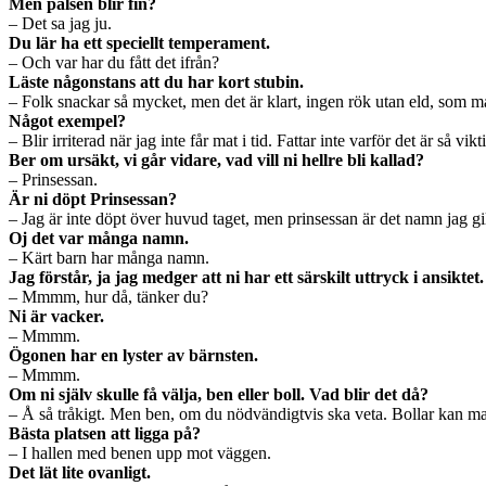
Men pälsen blir fin?
– Det sa jag ju.
Du lär ha ett speciellt temperament.
– Och var har du fått det ifrån?
Läste någonstans att du har kort stubin.
– Folk snackar så mycket, men det är klart, ingen rök utan eld, som man
Något exempel?
– Blir irriterad när jag inte får mat i tid. Fattar inte varför det är så 
Ber om ursäkt, vi går vidare, vad vill ni hellre bli kallad?
– Prinsessan.
Är ni döpt Prinsessan?
– Jag är inte döpt över huvud taget, men prinsessan är det namn jag gil
Oj det var många namn.
– Kärt barn har många namn.
Jag förstår, ja jag medger att ni har ett särskilt uttryck i ansiktet.
– Mmmm, hur då, tänker du?
Ni är vacker.
– Mmmm.
Ögonen har en lyster av bärnsten.
– Mmmm.
Om ni själv skulle få välja, ben eller boll. Vad blir det då?
– Å så tråkigt. Men ben, om du nödvändigtvis ska veta. Bollar kan ma
Bästa platsen att ligga på?
– I hallen med benen upp mot väggen.
Det lät lite ovanligt.