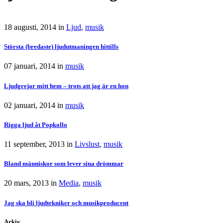
18 augusti, 2014
in
Ljud
,
musik
Största (bredaste) ljudutmaningen hittills
07 januari, 2014
in
musik
Ljudgrejar mitt hem – trots att jag är en hon
02 januari, 2014
in
musik
Rigga ljud åt Popkollo
11 september, 2013
in
Livslust
,
musik
Bland människor som lever sina drömmar
20 mars, 2013
in
Media
,
musik
Jag ska bli ljudtekniker och musikproducent
Arkiv