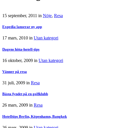
15 september, 2011
in
Nöje
,
Resa
Expedia lanserar ny app
17 mars, 2010
in
Utan kategori
Dagens hitta-hotell-tips
16 oktober, 2009
in
Utan kategori
Vänner på resa
31 juli, 2009
in
Resa
Bästa fyndet på en golfklubb
26 mars, 2009
in
Resa
Hotelltips Berlin, Köpenhamn, Bangkok
26 mars, 2009
in
Utan kategori