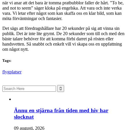
när vi anar att det bara är tomma pratbubblor faller de hårt. ”To be,
and not to seem” säger kloka på engelska. Att vara och inte verka
vara. Vi letar efter något som kan skaffa oss en klar bild, som kan
möta förväntningar och fantasier.
Det sägs att föredragshållare har 20 sekunder på sig att vinna sin
publik. Det är inte lite grymt. De 20 sekunder som till och med den
bäste talare behöver för att komma förbi darret på rösten eller
handsvetten. Så snabbt och enkelt vill vi skapa oss en uppfattning
om något nytt.
Tags:
flygplatser
Search
for:
Ännu en stjärna från tiden med hiv har
slocknat
09 augusti, 2026