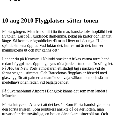
10 aug 2010
Flygplatser sätter tonen
Första gången. Man har suttit i tio timmar, kanske tolv, hopfälld i ett
flygplan. Läst på i guidebok därhemma, pekat på kartor och längtat
länge. Så kommer ögonblicket då man kliver ut i det nya. Huden
spänd, sinnena öppna. Vad luktar det, hur varmt är det, hur ser
människorna ut och hur känns det?
Landar du på Kenyatta i Nairobi smeker Afrikas varma torra hand
redan i flygplanets öppning, syns röda jorden strax utanför stängslet.
På JFK tar New York-atmosfären ett stadigt tag i nacken vid de
första stegen i stimmet. Och Barcelonas flygplats är försedd med
glasvägg för att palmerna utanför ska vaja välkommen och slå an
medelhavstonen redan vid bagagebandet.
På Suvarnabhumi Airport i Bangkok känns det som man landat i
München.
Första intrycket. Alla vet att det består. Som första handslaget, eller
den första kyssen. Som politikers ansikte då de ger löften, man
trevar efter det trovärdiga, en botten där ankaret sitter säkrat. Och