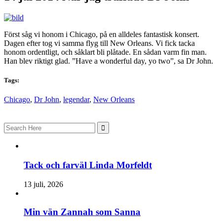
Först såg vi honom i Chicago, på en alldeles fantastisk konsert.
Dagen efter tog vi samma flyg till New Orleans. Vi fick tacka
honom ordentligt, och såklart bli plåtade. En sådan varm fin man.
Han blev riktigt glad. ”Have a wonderful day, yo two”, sa Dr John.
Tags:
Chicago
,
Dr John
,
legendar
,
New Orleans
Search
for:
Tack och farväl Linda Morfeldt
13 juli, 2026
Min vän Zannah som Sanna