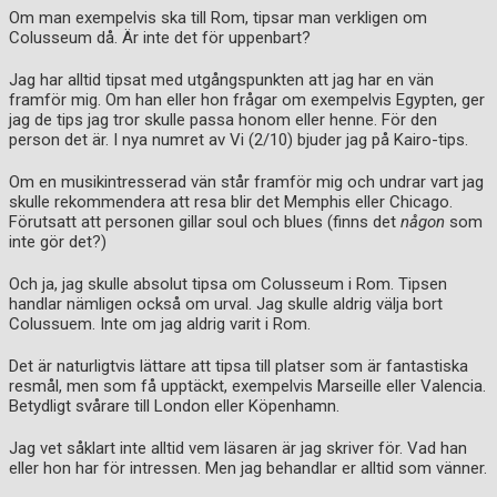
Om man exempelvis ska till Rom, tipsar man verkligen om
Colusseum då. Är inte det för uppenbart?
Jag har alltid tipsat med utgångspunkten att jag har en vän
framför mig. Om han eller hon frågar om exempelvis Egypten, ger
jag de tips jag tror skulle passa honom eller henne. För den
person det är. I nya numret av Vi (2/10) bjuder jag på Kairo-tips.
Om en musikintresserad vän står framför mig och undrar vart jag
skulle rekommendera att resa blir det Memphis eller Chicago.
Förutsatt att personen gillar soul och blues (finns det
någon
som
inte gör det?)
Och ja, jag skulle absolut tipsa om Colusseum i Rom. Tipsen
handlar nämligen också om urval. Jag skulle aldrig välja bort
Colussuem. Inte om jag aldrig varit i Rom.
Det är naturligtvis lättare att tipsa till platser som är fantastiska
resmål, men som få upptäckt, exempelvis Marseille eller Valencia.
Betydligt svårare till London eller Köpenhamn.
Jag vet såklart inte alltid vem läsaren är jag skriver för. Vad han
eller hon har för intressen. Men jag behandlar er alltid som vänner.