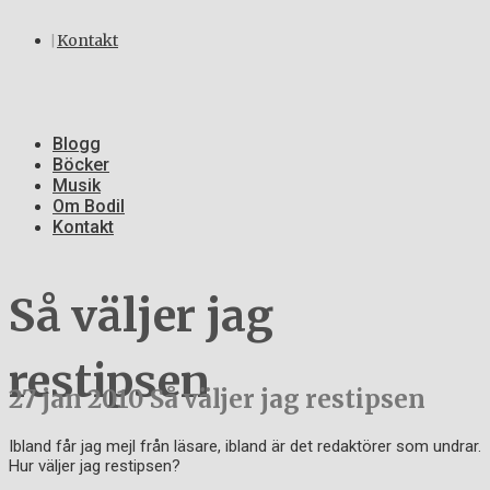
Kontakt
Blogg
Böcker
Musik
Om Bodil
Kontakt
Så väljer jag
restipsen
27 jan 2010
Så väljer jag restipsen
Ibland får jag mejl från läsare, ibland är det redaktörer som undrar.
Hur väljer jag restipsen?