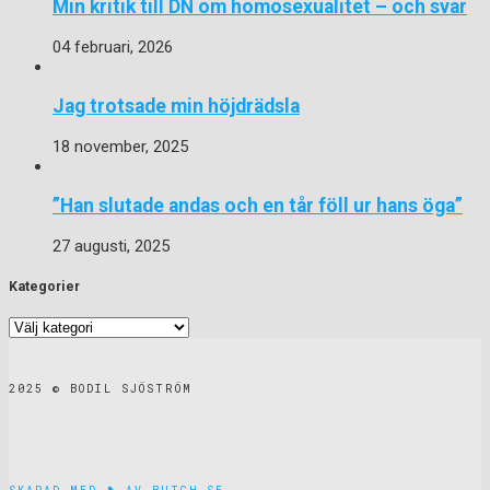
Min kritik till DN om homosexualitet – och svar
04 februari, 2026
Jag trotsade min höjdrädsla
18 november, 2025
”Han slutade andas och en tår föll ur hans öga”
27 augusti, 2025
Kategorier
Kategorier
2025 © BODIL SJÖSTRÖM