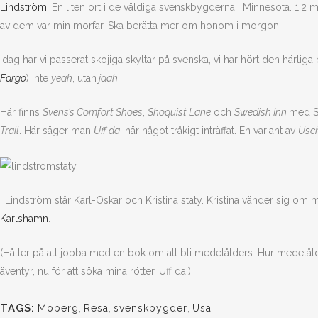
Lindström
. En liten ort i de väldiga svenskbygderna i Minnesota. 1.2 
av dem var min morfar. Ska berätta mer om honom i morgon.
Idag har vi passerat skojiga skyltar på svenska, vi har hört den härlig
Fargo
) inte
yeah
, utan
jaah
.
Här finns
Svens’s Comfort Shoes
,
Shoquist Lane
och
Swedish Inn
med S
Trail
. Här säger man
Uff da
, när något tråkigt inträffat. En variant av
Usc
I Lindström står Karl-Oskar och Kristina staty. Kristina vänder sig om
Karlshamn
.
(Håller på att jobba med en bok om att bli medelålders. Hur medelålders
äventyr, nu för att söka mina rötter. Uff da.)
TAGS:
Moberg
,
Resa
,
svenskbygder
,
Usa