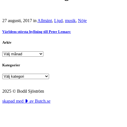
27 augusti, 2017
in
Allmänt
,
Ljud
,
musik
,
Nöje
Världens största hyllning till Peter Lemarc
Arkiv
Arkiv
Kategorier
Kategorier
2025 © Bodil Sjöström
skapad med ❥ av Butch.se