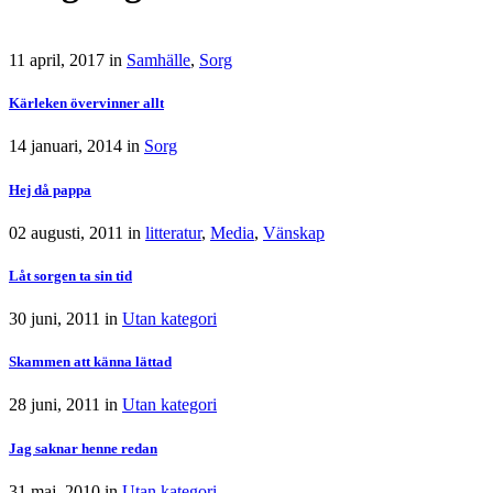
11 april, 2017
in
Samhälle
,
Sorg
Kärleken övervinner allt
14 januari, 2014
in
Sorg
Hej då pappa
02 augusti, 2011
in
litteratur
,
Media
,
Vänskap
Låt sorgen ta sin tid
30 juni, 2011
in
Utan kategori
Skammen att känna lättad
28 juni, 2011
in
Utan kategori
Jag saknar henne redan
31 maj, 2010
in
Utan kategori