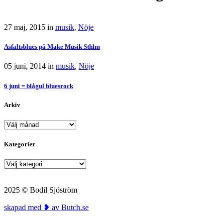
27 maj, 2015
in
musik
,
Nöje
Asfaltsblues på Make Musik Sthlm
05 juni, 2014
in
musik
,
Nöje
6 juni = blågul bluesrock
Arkiv
Arkiv
Kategorier
Kategorier
2025 © Bodil Sjöström
skapad med ❥ av Butch.se