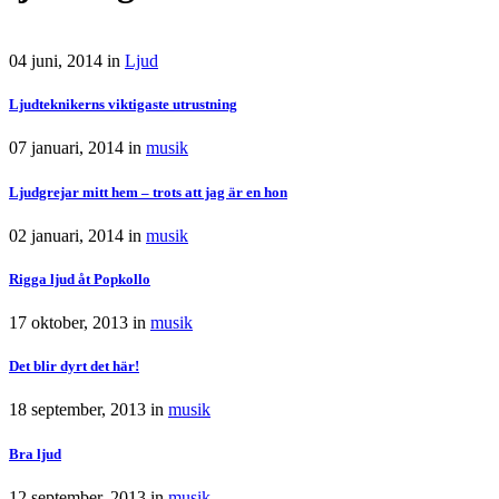
04 juni, 2014
in
Ljud
Ljudteknikerns viktigaste utrustning
07 januari, 2014
in
musik
Ljudgrejar mitt hem – trots att jag är en hon
02 januari, 2014
in
musik
Rigga ljud åt Popkollo
17 oktober, 2013
in
musik
Det blir dyrt det här!
18 september, 2013
in
musik
Bra ljud
12 september, 2013
in
musik