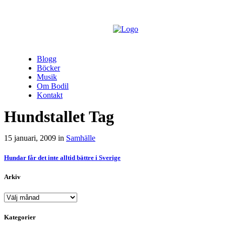
Blogg
Böcker
Musik
Om Bodil
Kontakt
Hundstallet Tag
15 januari, 2009
in
Samhälle
Hundar får det inte alltid bättre i Sverige
Arkiv
Arkiv
Kategorier