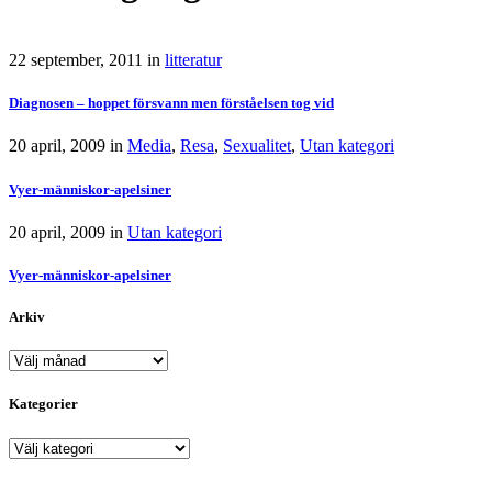
22 september, 2011
in
litteratur
Diagnosen – hoppet försvann men förståelsen tog vid
20 april, 2009
in
Media
,
Resa
,
Sexualitet
,
Utan kategori
Vyer-människor-apelsiner
20 april, 2009
in
Utan kategori
Vyer-människor-apelsiner
Arkiv
Arkiv
Kategorier
Kategorier