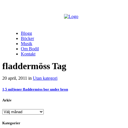
Blogg
Böcker
Musik
Om Bodil
Kontakt
fladdermöss Tag
20 april, 2011
in
Utan kategori
1,5 miljoner fladdermöss bor under bron
Arkiv
Arkiv
Kategorier