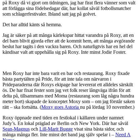
på Roxy då vi gjort om tidningen, jag har firat flera vänner som valt
att förlägga sina födelsedagar där, har kollat såväl fotbollsmatcher
som schlagerfestivaler. Ibland satt jag på golvet.
Det har alltid känts så hemma.
Jag är säker på att många kärlekspar hittat varandra på Roxy, att en
del barn blivit gjorda efter att de kommit hem, att många avgörande
beslut har tagits i den vackra baren. Och naturligtvis har en hel del
kändisar valt att uppehålla sig på Roxy. Inte minst Jodie Foster.
Men Roxy har inte bara varit en bar och restaurang. Roxy fixade
bästa partytälten på Pride, för att inte tala om närvaron i
Prideparaderna där Roxys ekipage har levererat ett alldeles särskilt
ös. De har fixat fester som jag vet folk reser långväga ifrån för att
delta på, tillsammans med Moma (restaurang som låg några hundra
meter bort) skapade de konceptet Moxy som – om jag förstår saken
rätt – ska fortsätta. (
Moxy goes Astoria
nu på lördag 10 november.)
Roxy öppnade med tiden en festlokal i källaren under namnet
Judy’s. En lokal präglad av Berlin och New York. Där har såväl
Sean-Magnus
och
Lill-Marit Bugge
visat sina bästa sidor, och
många många fler. Inte minst det band jag själv spelar i –
Need A