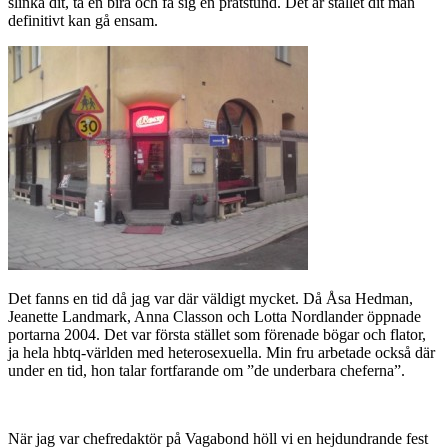
slinka dit, ta en bira och få sig en pratstund. Det är stället dit man
definitivt kan gå ensam.
Det fanns en tid då jag var där väldigt mycket. Då Åsa Hedman,
Jeanette Landmark, Anna Classon och Lotta Nordlander öppnade
portarna 2004. Det var första stället som förenade bögar och flator,
ja hela hbtq-världen med heterosexuella. Min fru arbetade också där
under en tid, hon talar fortfarande om ”de underbara cheferna”.
När jag var chefredaktör på Vagabond höll vi en hejdundrande fest