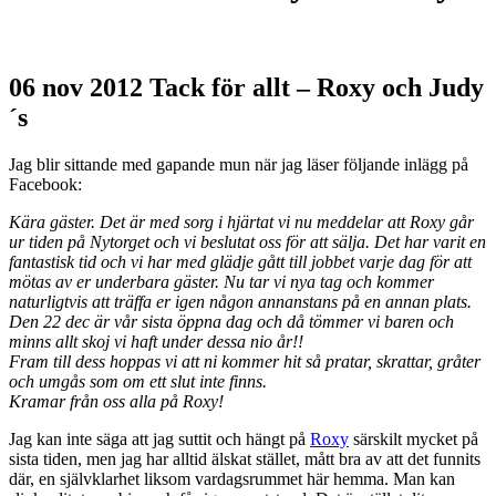
06 nov 2012
Tack för allt – Roxy och Judy
´s
Jag blir sittande med gapande mun när jag läser följande inlägg på
Facebook:
Kära gäster. Det är med sorg i hjärtat vi nu meddelar att Roxy går
ur tiden på Nytorget och vi beslutat oss för att sälja. Det har varit en
fantastisk tid och vi har med glädje gått till jobbet varje dag för att
mötas av er underbara gäster. Nu tar vi nya tag och kommer
naturligtvis att träffa er igen någon annanstans på en annan plats.
Den 22 dec är vår sista öppna dag och då tömmer vi baren och
minns allt skoj vi haft under dessa nio år!!
Fram till dess hoppas vi att ni kommer hit så pratar, skrattar, gråter
och umgås som om ett slut inte finns.
Kramar från oss alla på Roxy!
Jag kan inte säga att jag suttit och hängt på
Roxy
särskilt mycket på
sista tiden, men jag har alltid älskat stället, mått bra av att det funnits
där, en självklarhet liksom vardagsrummet här hemma. Man kan