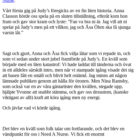
Nurse
.
Vårt första gig på Judy’s föregicks av en fin liten historia. Anna
Classon hörde oss spela på en sluten tillställning, efteråt kom hon
fram och gav stor kram och lyste: ”Fan va bra ni är. Jag vill att ni
spelar på Judy’s men på ett villkor, jag och Åsa Öhrn ska få sjunga
varsin låt.”
Sagt och gjort, Anna och Åsa fick välja låtar som vi repade in, och
som vi sedan under stort jubel framförde på Judy’s. En kväll som
började med en liten katastrof: Vi hade laddat till tänderna och övat
in ett alldeles särskilt intro, men när vi stampade igång visade det sig
att basen fått en smäll och blivit helt ostämd. Jag minns att någon
lämnade publiken genom att hålla för öronen. Men Nina Ramsby,
som också var en av våra gästartister den kvällen, stegade upp,
hjälpte Yvonne att snabbt stämma, och gav oss dessutom, (kanske
viktigast av allt) kraft att köra igång men ny energi.
Och jävlar vad vi körde igång.
Det blev en kväll som folk talar om fortfarande, och det blev en
vändpunkt för oss i Need A Nurse. Vi fick ett enormt