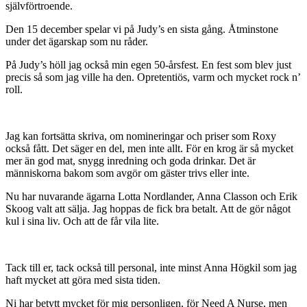
självförtroende.
Den 15 december spelar vi på Judy’s en sista gång. Åtminstone
under det ägarskap som nu råder.
På Judy’s höll jag också min egen 50-årsfest. En fest som blev just
precis så som jag ville ha den. Opretentiös, varm och mycket rock n’
roll.
Jag kan fortsätta skriva, om nomineringar och priser som Roxy
också fått. Det säger en del, men inte allt. För en krog är så mycket
mer än god mat, snygg inredning och goda drinkar. Det är
människorna bakom som avgör om gäster trivs eller inte.
Nu har nuvarande ägarna Lotta Nordlander, Anna Classon och Erik
Skoog valt att sälja. Jag hoppas de fick bra betalt. Att de gör något
kul i sina liv. Och att de får vila lite.
Tack till er, tack också till personal, inte minst Anna Högkil som jag
haft mycket att göra med sista tiden.
Ni har betytt mycket för mig personligen, för Need A Nurse, men