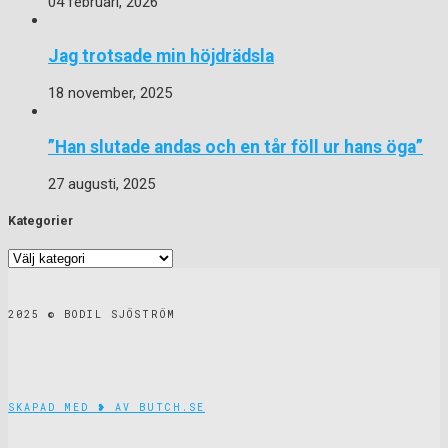
04 februari, 2026
Jag trotsade min höjdrädsla
18 november, 2025
”Han slutade andas och en tår föll ur hans öga”
27 augusti, 2025
Kategorier
Kategorier
2025 © BODIL SJÖSTRÖM
SKAPAD MED ❥ AV BUTCH.SE