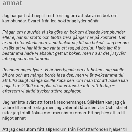
annat
Jag har just fått nej till mitt förslag om att skriva en bok om
kamphundar. Svaret från Ica bokförlag lyder såhär:
Frågan om huruvida vi ska göra en bok om älskade kamphundar
eller ej har nu stötts och blötts flera gånger här på kontoret. Det
är med stor vånda som vi nu tackar nej till din bokidé. Jag ber om
ursäkt att vi har låtit dig vänta ett tag på beslut. Hade jag fått
bestämma hade vi absolut gett ut boken, men nu är det ju tyvärr
inte jag som bestämmer.
Resonemanget lyder: Vi är övertygade om att boken i sig skulle
bli bra och att många borde läsa den, men vi är tveksamma till
att tillräckligt många skulle köpa den. Om man tror att boken kan
sälja t.ex. 2 000 exemplar så är vi kanske inte rätt förlag –
eftersom vi alltid trycker större upplagor.
Jag har inte svårt att förstå resonemanget. Självklart kan jag gå
vidare till annat förlag, men jag väljer att låta idén vila. Och istället
riktar jag totalt fokus mot min nästa roman. Ett nej blev ett ja till
något annat.
Att jag dessutom fått stipendium från Författarfonden hjälper till