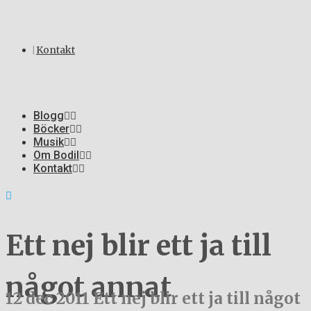
Kontakt
Blogg
Böcker
Musik
Om Bodil
Kontakt
Ett nej blir ett ja till
något annat
12 dec 2011
Ett nej blir ett ja till något