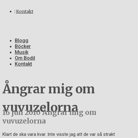
Kontakt
Blogg
Böcker
Musik
Om Bodil
Kontakt
Ångrar mig om
vuvuzelorna
16 jun 2010
Ångrar mig om
vuvuzelorna
Klart de ska vara kvar. Inte visste jag att de var så strakt