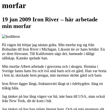
morfar
19 jun 2009
Iron River – här arbetade
min morfar
På vägen hit börjar jag nästan gråta. Min morfar tog sig från
Bohuslän till Iron River i Michigan. Liksom tre av hans bröder. En
av dem försvann. Till Kalifornien sägs det, hamnade i dåligt
sällskap. Kanske spelade han.
Min morfar Albert arbetade i gruvorna och i skogen. Hemma i
Sverige fanns hans fru och två små barn och en gård. Han var borta
i fem år, skickade hem pengar, min mormor skötte gård och barn.
Iron River ligger långt, fruktansvärt långt ut i ödebygden. Idag en
tråkig håla.
Jag tänker på hur lång vägen var hit, inte bara till USA, utan också
från New York, dit de kom i båt.
Jag tänker på hur han måste längtat hem. Och på min mormors slit