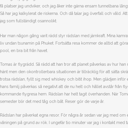
få platser jag undviker, och jag åker inte gärna ensam tunnelbana långt
Så har jag kalkylerat de riskerna. Och då talar jag överfall och våld. At
jag som fullständigt osannolikt.
Har man någon gång varit rädd styr rädslan med järnkraft. Mina kamra
liv undan tsunamin på Phuket. Fortsätta resa kommer de alltid att g
pool, en bra bit från havet.
Tomas är flygrädd. Så rädd att han tror att planet påverkas av hur han r
hänt men den okontrollerbara situationen är tillräcklig för att sätta s
trotsa rädslan, fyllt sig med whiskey och bitit ihop. Men glädjen inför
hans familj påverkas så negativt att de nu helt och hållet avstår från f
kommande flygresa hem. Rädslan har helt tagit överhanden. När To
semester blir det med tåg och båt. Reser gör de varje år.
Rädslan har påverkat egna resor. För några år sedan var jag med om e
våningen på grund av rök. I ungefär tio minuter var jag i kontakt med