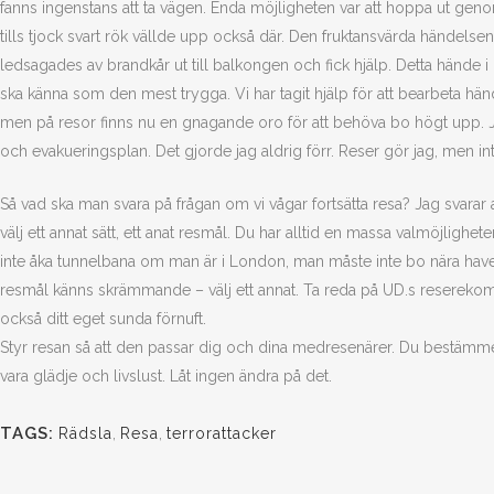
fanns ingenstans att ta vägen. Enda möjligheten var att hoppa ut genom 
tills tjock svart rök vällde upp också där. Den fruktansvärda händelsen
ledsagades av brandkår ut till balkongen och fick hjälp. Detta hände 
ska känna som den mest trygga. Vi har tagit hjälp för att bearbeta h
men på resor finns nu en gnagande oro för att behöva bo högt upp. Jag
och evakueringsplan. Det gjorde jag aldrig förr. Reser gör jag, men in
Så vad ska man svara på frågan om vi vågar fortsätta resa? Jag svarar 
välj ett annat sätt, ett anat resmål. Du har alltid en massa valmöjlighete
inte åka tunnelbana om man är i London, man måste inte bo nära havet,
resmål känns skrämmande – välj ett annat. Ta reda på UD.s reserek
också ditt eget sunda förnuft.
Styr resan så att den passar dig och dina medresenärer. Du bestämmer
vara glädje och livslust. Låt ingen ändra på det.
TAGS:
Rädsla
,
Resa
,
terrorattacker