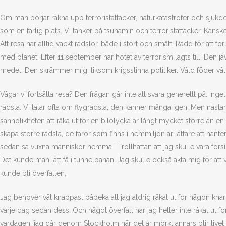
Om man börjar räkna upp terroristattacker, naturkatastrofer och sjukdom
som en farlig plats. Vi tänker på tsunamin och terroristattacker. Kansk
Att resa har alltid väckt rädslor, både i stort och smått. Rädd för att för
med planet. Efter 11 september har hotet av terrorism lagts till. Den 
medel. Den skrämmer mig, liksom krigsstinna politiker. Våld föder vål
Vågar vi fortsätta resa? Den frågan går inte att svara generellt på. Inget
rädsla. Vi talar ofta om flygrädsla, den känner många igen. Men nästan a
sannolikheten att råka ut för en bilolycka är långt mycket större än e
skapa större rädsla, de faror som finns i hemmiljön är lättare att hanter
sedan sa vuxna människor hemma i Trollhättan att jag skulle vara försikt
Det kunde man lätt få i tunnelbanan. Jag skulle också akta mig för att
kunde bli överfallen.
Jag behöver väl knappast påpeka att jag aldrig råkat ut för någon knar
varje dag sedan dess. Och något överfall har jag heller inte råkat ut för
vardagen, jag går genom Stockholm när det är mörkt annars blir livet 